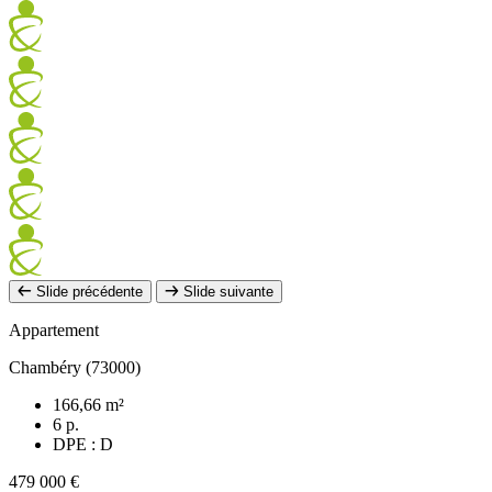
Slide précédente
Slide suivante
Appartement
Chambéry (73000)
166,66 m²
6 p.
DPE : D
479 000 €