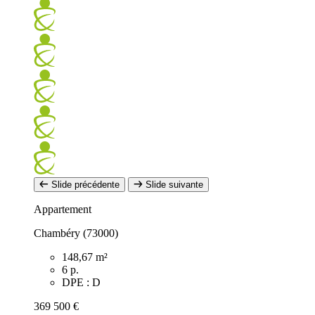
Slide précédente
Slide suivante
Appartement
Chambéry (73000)
148,67 m²
6 p.
DPE : D
369 500 €