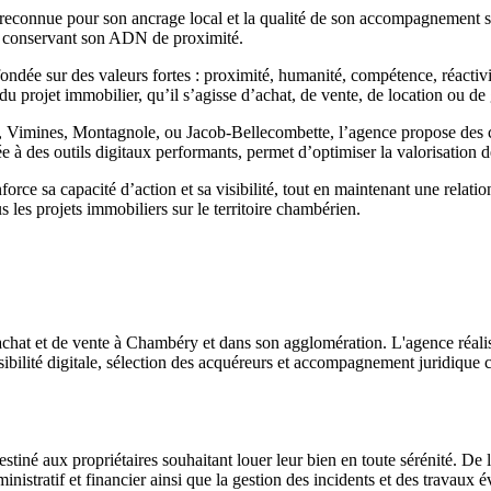
reconnue pour son ancrage local et la qualité de son accompagnement
en conservant son ADN de proximité.
ée sur des valeurs fortes : proximité, humanité, compétence, réactivit
 projet immobilier, qu’il s’agisse d’achat, de vente, de location ou de 
imines, Montagnole, ou Jacob-Bellecombette, l’agence propose des conse
 à des outils digitaux performants, permet d’optimiser la valorisation de
rce sa capacité d’action et sa visibilité, tout en maintenant une relation
es projets immobiliers sur le territoire chambérien.
chat et de vente à Chambéry et dans son agglomération. L'agence réalis
sibilité digitale, sélection des acquéreurs et accompagnement juridique c
estiné aux propriétaires souhaitant louer leur bien en toute sérénité. De
ministratif et financier ainsi que la gestion des incidents et des travaux