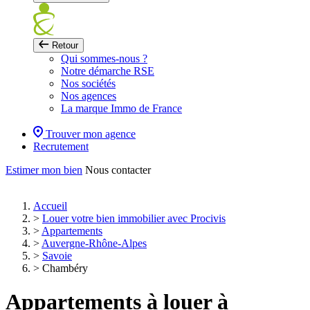
Retour
Qui sommes-nous ?
Notre démarche RSE
Nos sociétés
Nos agences
La marque Immo de France
Trouver mon agence
Recrutement
Estimer mon bien
Nous contacter
Accueil
>
Louer votre bien immobilier avec Procivis
>
Appartements
>
Auvergne-Rhône-Alpes
>
Savoie
>
Chambéry
Appartements à louer à